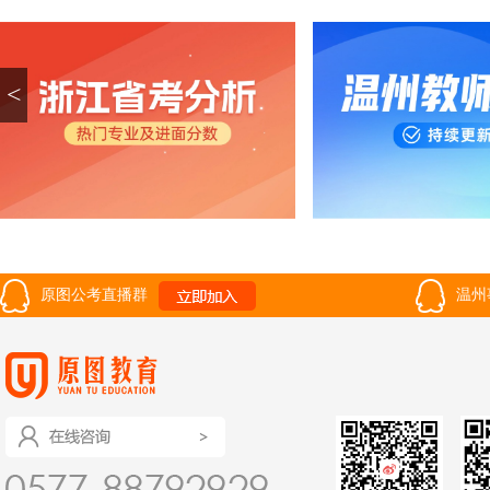
<
原图公考直播群
温州