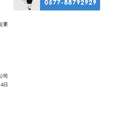
位要
公司
月4日