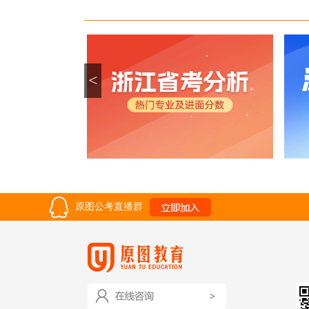
<
原图公考直播群