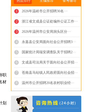
热度排行
主编推荐
备考辅导
1
2026年温岭市公开招聘30名···
2
浙江省文成县公证处编外公证工作···
3
2026年温州市公安局洞头区分···
4
永嘉县公安局面向社会公开招聘3···
5
国家统计局瑞安调查队关于招聘2···
6
文成县司法局关于面向社会公开招···
7
苍南县马站镇人民政府面向社会招···
称职
名材
8
温州市公开招聘20名农村职业经···
计划