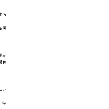
由考
按照
规定
缓聘
认证
、学