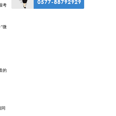
报考
”微
。
绩的
相同