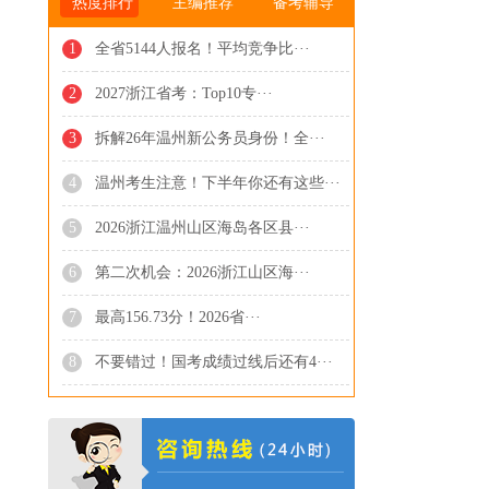
热度排行
主编推荐
备考辅导
1
全省5144人报名！平均竞争比···
2
2027浙江省考：Top10专···
3
拆解26年温州新公务员身份！全···
4
温州考生注意！下半年你还有这些···
5
2026浙江温州山区海岛各区县···
6
第二次机会：2026浙江山区海···
7
最高156.73分！2026省···
8
不要错过！国考成绩过线后还有4···