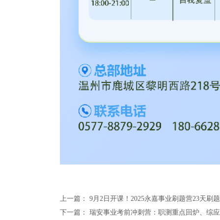
上一篇：
9月2日开课！2025永嘉事业刷题营23天刷
下一篇：
瑞安事业考前冲刺营：职测重点回炉、综应