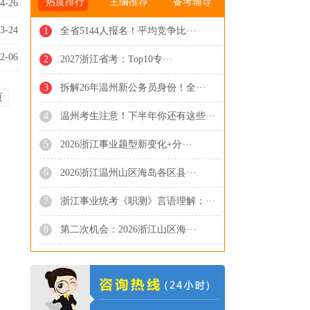
热度排行
主编推荐
备考辅导
4-26
3-24
1
全省5144人报名！平均竞争比···
2-06
2
2027浙江省考：Top10专···
3
拆解26年温州新公务员身份！全···
页
4
温州考生注意！下半年你还有这些···
5
2026浙江事业题型新变化+分···
6
2026浙江温州山区海岛各区县···
7
浙江事业统考《职测》言语理解：···
8
第二次机会：2026浙江山区海···