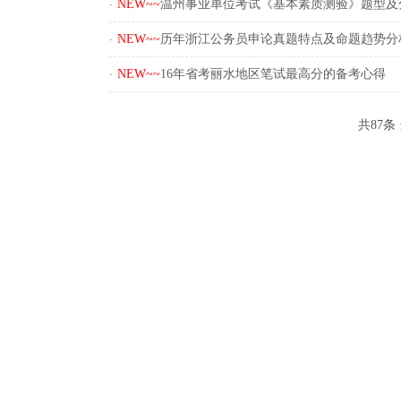
.
NEW~~
温州事业单位考试《基本素质测验》题型及
.
NEW~~
历年浙江公务员申论真题特点及命题趋势分
.
NEW~~
16年省考丽水地区笔试最高分的备考心得
共87条